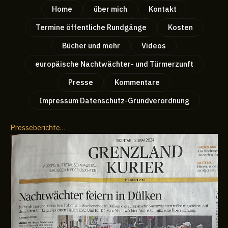
Zum
Home
über mich
Kontakt
Inhalt
Termine öffentliche Rundgänge
Kosten
springen
Bücher und mehr
Videos
europäische Nachtwächter- und Türmerzunft
Presse
Kommentare
Impressum Datenschutz-Grundverordnung
Presseberichte…